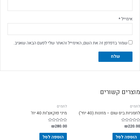
אימייל
*
שמור בדפדפן זה את השם, האימייל והאתר שלי לפעם הבאה שאגיב.
מוצרים קשורים
לחמים
לחמים
לחמניות ביס שום – מזונות (40 יחי')
מיני פוקאצ'ות 40 יח'
דורג
220.00
₪
דורג
280.00
₪
0
0
מתוך
מתוך
5
5
הוספה לסל
הוספה לסל