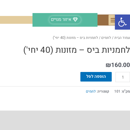
פתח סרגל נגישות
איזור מנויים
עמוד הבית
/
לחמים
/ לחמניות ביס – מזונות (40 יחי')
לחמניות ביס – מזונות (40 יחי')
₪
160.00
הוספה לסל
מק"ט:
101
קטגוריה:
לחמים
תיאור
חוות דעת (0)