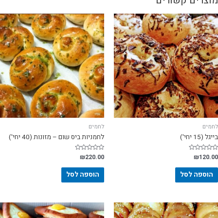
מוצרים קשורים
לחמים
לחמים
בייגל (15 יחי')
לחמניות ביס שום – מזונות (40 יחי')
דורג
120.00
₪
דורג
220.00
₪
0
0
מתוך
מתוך
5
5
הוספה לסל
הוספה לסל