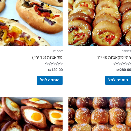
לחמים
לחמים
מיני פוקאצ'ות 40 יח'
פוקאצ'ות (15 יחי')
דורג
280.00
₪
דורג
120.00
₪
0
0
מתוך
מתוך
5
5
הוספה לסל
הוספה לסל