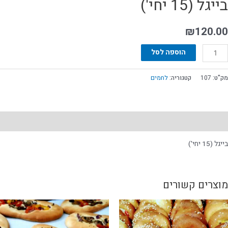
בייגל (15 יחי')
₪
120.00
הוספה לסל
מק"ט:
107
קטגוריה:
לחמים
תיאור
בייגל (15 יחי')
מוצרים קשורים