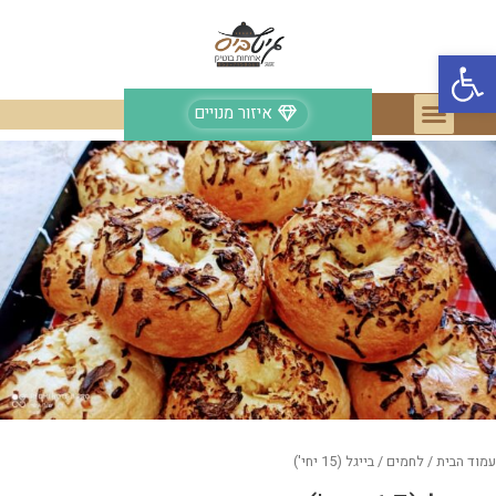
פתח סרגל נגישות
איזור מנויים
עמוד הבית
/
לחמים
/ בייגל (15 יחי')